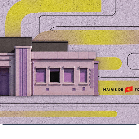
Exporter les lignes sélectionnées
Exporter toutes les colonnes
Exporter uniquement les colonnes affichées
Menu
?>
Images de la page d'accueil
Cliquez pour éditer
Texte, bouton et/ou inscription à la newsletter
Cliquez pour éditer
Je m'abonne à la newsletter
OK